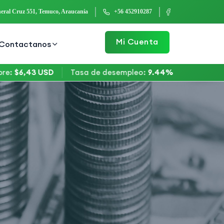
eral Cruz 551, Temuco, Araucanía
+56 452910287
Mi Cuenta
Contactanos
6,43 USD
Tasa de desempleo
:
9.44%
Bitcoin
:
$64.6