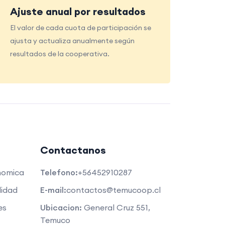
Ajuste anual por resultados
El valor de cada cuota de participación se
ajusta y actualiza anualmente según
resultados de la cooperativa.
Contactanos
nomica
Telefono:
+56452910287
lidad
E-mail:
contactos@temucoop.cl
es
Ubicacion:
General Cruz 551,
Temuco