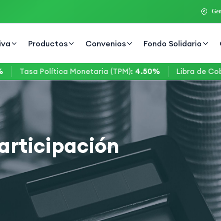
Gen
iva
Productos
Convenios
Fondo Solidario
Tasa Política Monetaria (TPM)
:
4.50%
Libra de Cobre
:
$
articipación