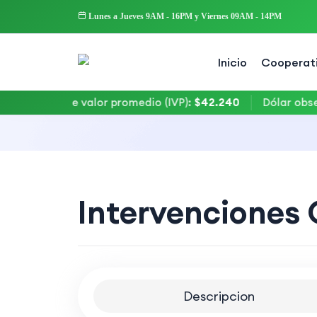
Lunes a Jueves 9AM - 16PM y Viernes 09AM - 14PM
Inicio
Cooperat
Indice de valor promedio (IVP)
:
$42.240
Dólar observa
Intervenciones 
Descripcion