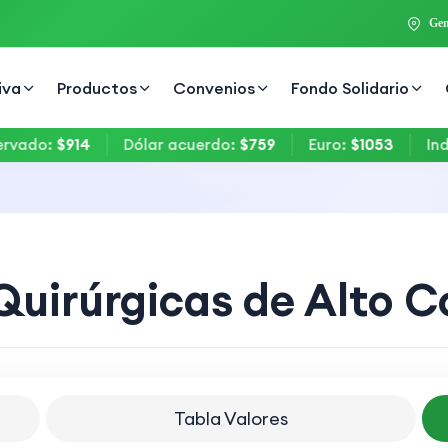
Gen
iva
Productos
Convenios
Fondo Solidario
do
:
$914
Dólar acuerdo
:
$759
Euro
:
$1053
Indice 
Quirúrgicas de Alto C
Tabla Valores