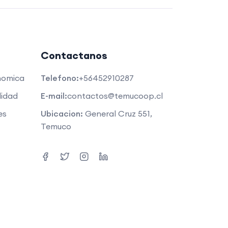
Contactanos
nomica
Telefono:
+56452910287
lidad
E-mail:
contactos@temucoop.cl
es
Ubicacion:
General Cruz 551,
Temuco