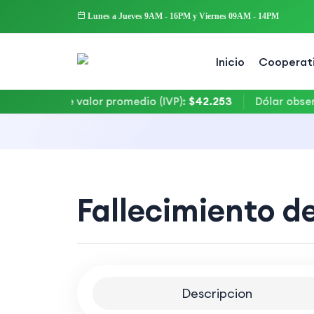
Lunes a Jueves 9AM - 16PM y Viernes 09AM - 14PM
Inicio
Cooperat
Indice de valor promedio (IVP)
:
$42.253
Dólar observad
Fallecimiento de
Descripcion