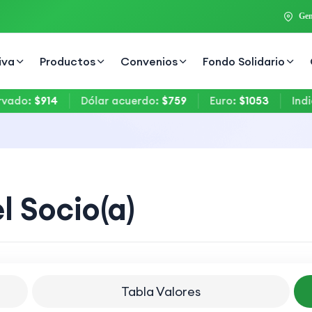
Gen
iva
Productos
Convenios
Fondo Solidario
o
:
$914
Dólar acuerdo
:
$759
Euro
:
$1053
Indice d
l Socio(a)
Tabla Valores