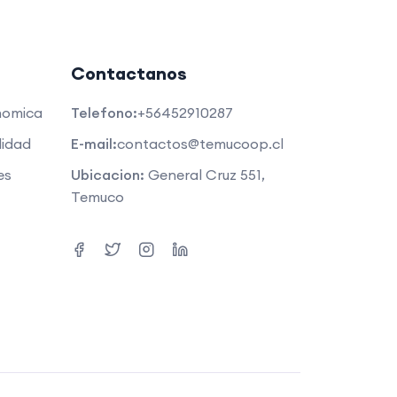
Contactanos
nomica
Telefono:
+56452910287
lidad
E-mail:
contactos@temucoop.cl
es
Ubicacion:
General Cruz 551,
Temuco