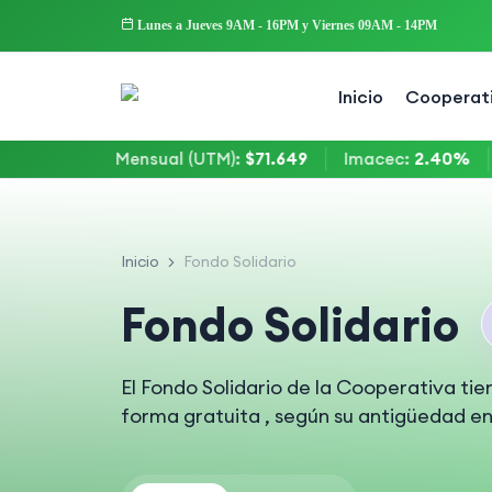
Lunes a Jueves 9AM - 16PM y Viernes 09AM - 14PM
Inicio
Cooperat
ributaria Mensual (UTM)
:
$71.649
Imacec
:
2.40%
Ta
Inicio
Fondo Solidario
Fondo Solidario
El Fondo Solidario de la Cooperativa t
forma gratuita , según su antigüedad en 