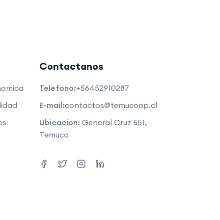
Contactanos
nomica
Telefono:
+56452910287
lidad
E-mail:
contactos@temucoop.cl
es
Ubicacion:
General Cruz 551,
Temuco