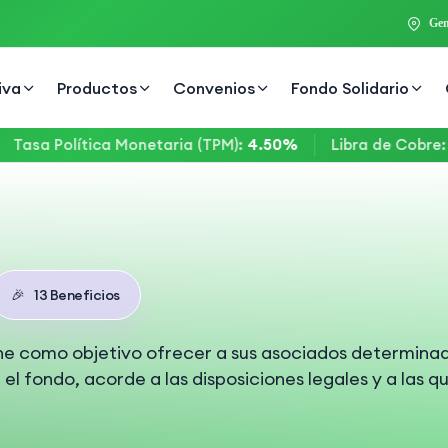
Gen
iva
Productos
Convenios
Fondo Solidario
sa Política Monetaria (TPM)
:
4.50%
Libra de Cobre
:
$6,
🎉
13
Beneficios
iene como objetivo ofrecer a sus asociados determin
el fondo, acorde a las disposiciones legales y a las q