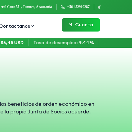
eral Cruz 551, Temuco, Araucanía
+56 452910287
Mi Cuenta
Contactanos
45 USD
Tasa de desempleo
:
9.44%
Bitcoin
:
$64.600
ados beneficios de orden económico en
ue la propia Junta de Socios acuerde.