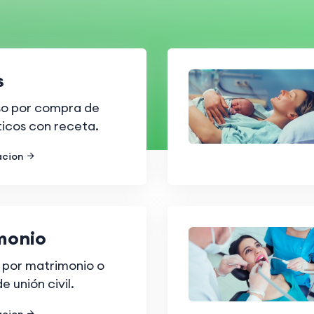
s
o por compra de
ticos con receta.
acion
monio
 por matrimonio o
 unión civil.