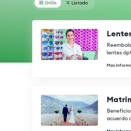
Grilla
Listado
Lente
Reembols
lentes óp
Mas Inform
Matri
Beneficio
acuerdo de