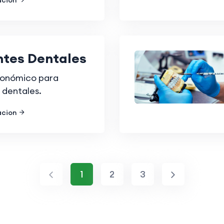
acion
ntes Dentales
onómico para
 dentales.
acion
1
2
3